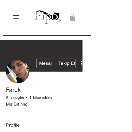
Diğer Eylemler
Mesaj
Takip Et
Faruk
0 Takipçiler
1 Takip edilen
Mır Bıt Nıc
Pipocu
+
4
Profile