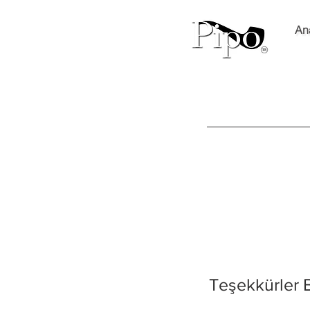
An
Teşekkürler B