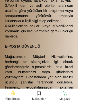
ve bunları uygulamaya koymak amacıyla;
3.Yetkili idari ve adli otorite tarafından
usulüne göre yürütülen bir araştırma veya
soruşturmanın yürütümü amacıyla
kullanıcılarla ilgili bilgi talep edilmesi;
4.Kullanıcıların hakları veya güvenliklerini
korumak için bilgi vermenin gerekli olduğu
hallerdir.
E-POSTA GÜVENLİĞİ
Mağazamızın Müşteri Hizmetleri’ne,
herhangi bir siparişinizle ilgili olarak
göndereceğiniz e-postalarda, asla kredi
kartı numaranızı veya şifrelerinizi
yazmayınız. E-postalarda yer alan bilgiler
üçüncü şahıslar tarafından görülebilir.
Firmamız e-postalarınızdan aktarılan
bilgilerin güvenliğini hiçbir koşulda garanti
edemez.
PipoSosyal
Makaleler
Mağaza
TARAYICI ÇEREZLERİ