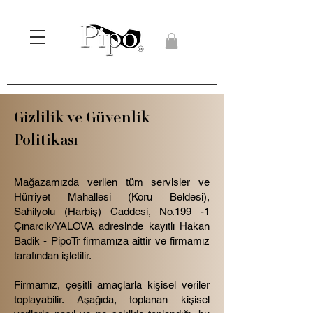
Gizlilik ve Güvenlik
Politikası
Mağazamızda verilen tüm servisler ve
Hürriyet Mahallesi (Koru Beldesi),
Sahilyolu (Harbiş) Caddesi, No.199 -1
Çınarcık/YALOVA adresinde kayıtlı Hakan
Badik - PipoTr firmamıza aittir ve firmamız
tarafından işletilir.
Firmamız, çeşitli amaçlarla kişisel veriler
toplayabilir. Aşağıda, toplanan kişisel