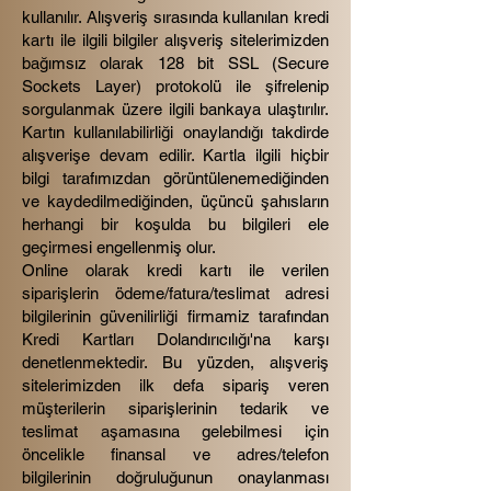
kullanılır. Alışveriş sırasında kullanılan kredi
kartı ile ilgili bilgiler alışveriş sitelerimizden
bağımsız olarak 128 bit SSL (Secure
Sockets Layer) protokolü ile şifrelenip
sorgulanmak üzere ilgili bankaya ulaştırılır.
Kartın kullanılabilirliği onaylandığı takdirde
alışverişe devam edilir. Kartla ilgili hiçbir
bilgi tarafımızdan görüntülenemediğinden
ve kaydedilmediğinden, üçüncü şahısların
herhangi bir koşulda bu bilgileri ele
geçirmesi engellenmiş olur.
Online olarak kredi kartı ile verilen
siparişlerin ödeme/fatura/teslimat adresi
bilgilerinin güvenilirliği firmamiz tarafından
Kredi Kartları Dolandırıcılığı'na karşı
denetlenmektedir. Bu yüzden, alışveriş
sitelerimizden ilk defa sipariş veren
müşterilerin siparişlerinin tedarik ve
teslimat aşamasına gelebilmesi için
öncelikle finansal ve adres/telefon
bilgilerinin doğruluğunun onaylanması