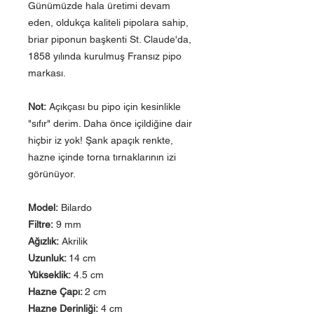
Günümüzde hala üretimi devam
eden, oldukça kaliteli pipolara sahip,
briar piponun başkenti St. Claude'da,
1858 yılında kurulmuş Fransız pipo
markası.
Not:
Açıkçası bu pipo için kesinlikle
"sıfır" derim. Daha önce içildiğine dair
hiçbir iz yok! Şank apaçık renkte,
hazne içinde torna tırnaklarının izi
görünüyor.
Model:
Bilardo
Filtre:
9 mm
Ağızlık:
Akrilik
Uzunluk:
14 cm
Yükseklik:
4.5 cm
Hazne Çapı:
2 cm
Hazne Derinliği:
4 cm