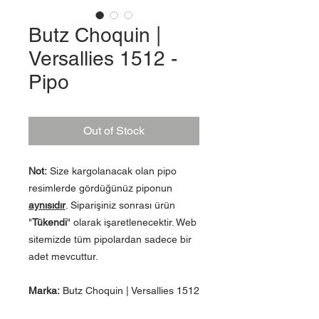
Butz Choquin |
Versallies 1512 -
Pipo
Out of Stock
Not:
Size kargolanacak olan pipo
resimlerde gördüğünüz piponun
aynısıdır
. Siparişiniz sonrası ürün
"
Tükendi
" olarak işaretlenecektir. Web
sitemizde tüm pipolardan sadece bir
adet mevcuttur.
Marka:
Butz Choquin | Versallies 1512