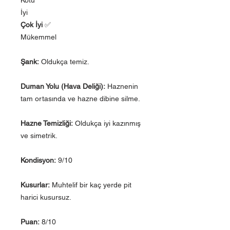
İyi
Çok İyi
✅
Mükemmel
Şank:
Oldukça temiz.
Duman Yolu (Hava Deliği):
Haznenin
tam ortasında ve hazne dibine silme.
Hazne Temizliği:
Oldukça iyi kazınmış
ve simetrik.
Kondisyon:
9/10
Kusurlar:
Muhtelif bir kaç yerde pit
harici kusursuz.
Puan:
8/10