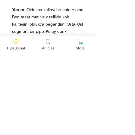
Yorum:
Oldukça kallavi bir estate pipo.
Ben tasarımını ve özellikle kök
kalitesini oldukça beğendim. Orta-Üst
segment bir pipo. Kolay denk
gelebilecek "herhangi" bir pipo
olmadığı için çok iyi bir seçki olacaktır.
PipeSocial
Articles
Store
Teknik Özellikler
Marka:
Design Berlin
Model:
Bent
Filtre
: 9mm Filtreli
Ağızlık:
Akrilik
Uzunluk:
15 cm
Yükseklik:
5.5 cm
Hazne Çapı:
2 cm
Hazne Derinliği:
4 cm
Adres:
Ağızlıksız Ağırlık:
50.9 gr