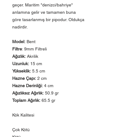
geçer. Maritim "denizci/bahriye"
anlamına gelir ve tamamen buna
göre tasarlanmış bir pipodur. Oldukça
nadirdir.
Model:
Bent
Filtre
: 9mm Filtreli
Ağızlık:
Akrilik
Uzunluk:
15 cm
Yükseklik:
5.5 cm
Hazne Çapı:
2 cm
Hazne Derinliği:
4 cm
Ağızlıksız Ağırlık:
50.9 gr
Toplam Ağırlık:
65.5 gr
Kök Kalitesi
Çok Kötü
Kötü