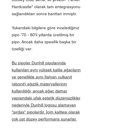
Hardcastle" olarak tam entegrasyonu
sağlandıktan sonra banttan inmiştir.
Yukarıdaki bilgilere göre incelediğiniz
pipo '70 - 80'li yıllarda üretilmiş bir
pipo. Ancak daha spesifik başka bir
özelliği var:
Bu pipolar Dunhill pipolarında
kullanılan aynı yüksek kalite ağaçların
ve genellikle aynı İtalyan vulkanit
(ebonit) ağızlık materyallerinin
kullanıldığı; ancak ağaç damar
yapısındaki ufak estetik düzensizlikler
nedeniyle Dunhill logosu alamayan
"sırdaş" pipolardır. İçim kalitesi olarak
çok üst düzey performans sunarlar.