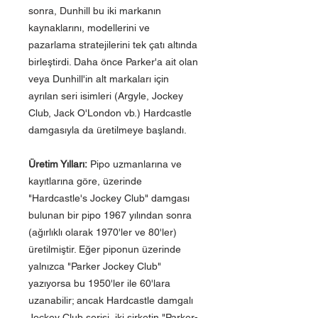
sonra, Dunhill bu iki markanın
kaynaklarını, modellerini ve
pazarlama stratejilerini tek çatı altında
birleştirdi. Daha önce Parker'a ait olan
veya Dunhill'in alt markaları için
ayrılan seri isimleri (Argyle, Jockey
Club, Jack O'London vb.) Hardcastle
damgasıyla da üretilmeye başlandı.
Üretim Yılları:
Pipo uzmanlarına ve
kayıtlarına göre, üzerinde
"Hardcastle's Jockey Club" damgası
bulunan bir pipo 1967 yılından sonra
(ağırlıklı olarak 1970'ler ve 80'ler)
üretilmiştir. Eğer piponun üzerinde
yalnızca "Parker Jockey Club"
yazıyorsa bu 1950'ler ile 60'lara
uzanabilir; ancak Hardcastle damgalı
Jockey Club serisi, iki şirketin "Parker-