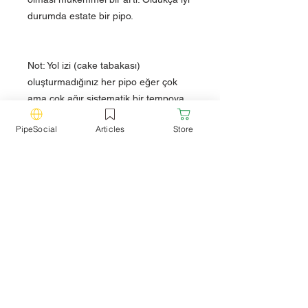
durumda estate bir pipo.
Not: Yol izi (cake tabakası)
oluşturmadığınız her pipo eğer çok
ama çok ağır sistematik bir tempoya
sahip değilseniz, ısınır. Isınma, yol izi
PipeSocial
Articles
Store
olmayan pipolar için bir kıstas değildir.
Teknik Özellikler
Marka:
Hilson Avanti - Estate Pipo
Model:
Lovat
Filtre:
Filtresiz
Ağızlık:
Akrilik
Uzunluk:
15 cm
Yükseklik:
4.8 cm
Hazne Çapı:
2 cm