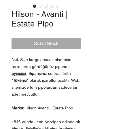
Hilson - Avanti |
Estate Pipo
Out of Stock
Not:
Size kargolanacak olan pipo
resimlerde gördüğünüz piponun
aynısıdır
. Siparişiniz sonrası ürün
"
Tükendi
" olarak işaretlenecektir. Web
sitemizde tüm pipolardan sadece bir
adet mevcuttur.
Marka:
Hilson Avanti - Estate Pipo
1846 yılında Jean Knödgen adında bir
Alman, Belçika'da kil pipo üretimine