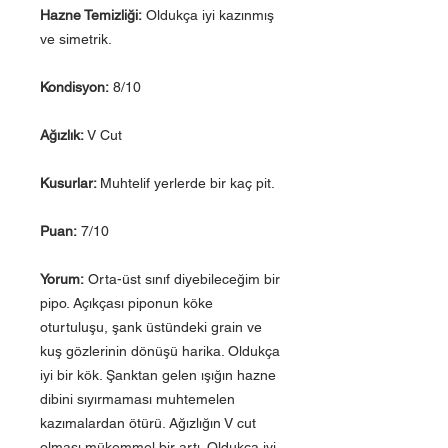
Hazne Temizliği:
Oldukça iyi kazınmış
ve simetrik.
Kondisyon:
8/10
Ağızlık:
V Cut
Kusurlar:
Muhtelif yerlerde bir kaç pit.
Puan:
7/10
Yorum:
Orta-üst sınıf diyebileceğim bir
pipo. Açıkçası piponun köke
oturtuluşu, şank üstündeki grain ve
kuş gözlerinin dönüşü harika. Oldukça
iyi bir kök. Şanktan gelen ışığın hazne
dibini sıyırmaması muhtemelen
kazımalardan ötürü. Ağızlığın V cut
olması mükemmel bir artı. Oldukça iyi