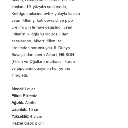
başladı. 19. yüzyılın sonlarında,
Knödgen ailesine evlilik yoluyla katılan
Jean Hillen şirketi devraldı ve pipo
üretimi için firmayı değiştirdi. Jean
Hillen'in iki oğlu vardı: Jos Hillen
satışlardan, Albert Hillen ise
üretimden sorumluydu. II. Dünya
Savaşı'ndan sonra Albert, HILSON
(Hillen ve Oğulları) markasını kurdu
ve pipolarını dünyanın her yerine
ihraç etti.
Model:
Lovat
Filtre:
Filtresiz
Ağızlık:
Akrilik
Uzunluk:
15 cm
Yükseklik:
4.8 cm
Hazne Çapı:
2 cm