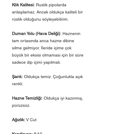
Kök Kalitesi:
Rustik pipolarda
anlaşılamaz. Ancak oldukça kaliteli bir
rüstik olduğunu söyleyebilirim.
Duman Yolu (Hava Deliği):
Haznenin
tam ortasında anca hazne dibine
silme gelmiyor. İleride içime çok
büyük bir eksisi olmaması için bir süre
sadece dip içimi yapılmalı.
Şank:
Oldukça temiz. Çoğunlukla açık
renkli.
Hazne Temizliği:
Oldukça iyi kazınmış,
pürüzsüz.
Ağızlık:
V Cut
Kondisyon:
8/10