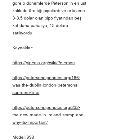
göre o dönemlerde Peterson'ın en üst
kalitede ürettiği pipolardı ve ortalama
3-3.5 dolar olan pipo fiyatından beş
kat daha pahalıya, 15 dolara
satılıyordu.
Kaynaklar:
https://pipedia.org/wiki/Peterson
https://petersonpipenotes.org/186-
was-the-dublin-london-petersons-
supreme-line/
https://petersonpipenotes.org/232-
the-new-made-in-ireland-stamp-and-
why-its-important/
Model: 999