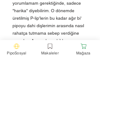
yorumlamam gerektiğinde, sadece
"harika" diyebilirim. O dönemde
üretilmiş P-lip'lerin bu kadar ağır bi'
pipoyu dahi dişlerimin arasında nasıl
rahatça tutmama sebep verdiğine
şaşırdım. Ayrıca, bu şekilde
tutulduğunda surata tam anlamıyla
PipoSosyal
Makaleler
Mağaza
oturması ve formunu koruması da
cabası.
Not: Yol izi (cake tabakası)
oluşturmadığınız her pipo eğer çok
ama çok ağır sistematik bir tempoya
sahip değilseniz, ısınır. Isınma, yol izi
olmayan pipolar için bir kıstas değildir.
Teknik Özellikler