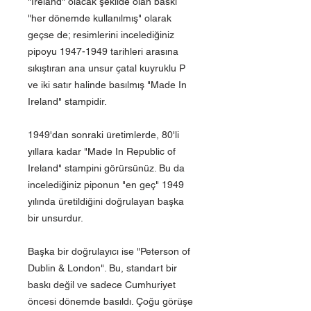
"Ireland" olacak şekilde olan baskı
"her dönemde kullanılmış" olarak
geçse de; resimlerini incelediğiniz
pipoyu 1947-1949 tarihleri arasına
sıkıştıran ana unsur çatal kuyruklu P
ve iki satır halinde basılmış "Made In
Ireland" stampidir.
1949'dan sonraki üretimlerde, 80'li
yıllara kadar "Made In Republic of
Ireland" stampini görürsünüz. Bu da
incelediğiniz piponun "en geç" 1949
yılında üretildiğini doğrulayan başka
bir unsurdur.
Başka bir doğrulayıcı ise "Peterson of
Dublin & London". Bu, standart bir
baskı değil ve sadece Cumhuriyet
öncesi dönemde basıldı. Çoğu görüşe