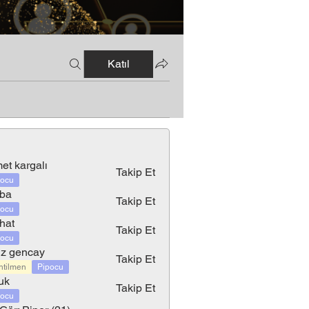
Katıl
et kargalı
Takip Et
pocu
ba
Takip Et
pocu
hat
Takip Et
pocu
z gencay
Takip Et
ntilmen
Pipocu
uk
Takip Et
pocu