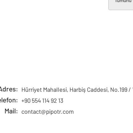
Tümünü G
Adres:
Hürriyet Mahallesi, Harbiş Caddesi, No.199 / 
elefon:
+90 554 114 92 13
Mail:
contact@pipotr.com