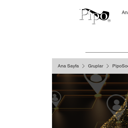
An
Ana Sayfa
Gruplar
PipoSoc