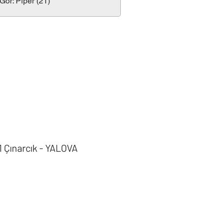
ör: Piper (21)
1 Çınarcık - YALOVA