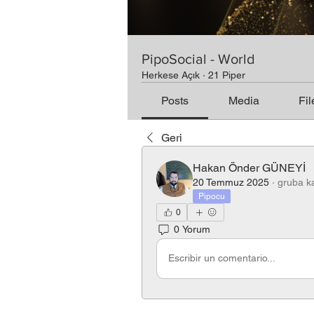
PipoSocial - World
Herkese Açık
·
21 Piper
Posts
Media
Fil
Geri
Hakan Önder GÜNEYİ
20 Temmuz 2025
·
gruba ka
Pipocu
0
0 Yorum
Escribir un comentario...