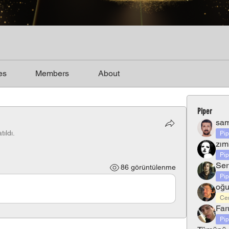
es
Members
About
Piper
sam
tıldı.
Pi
zım
Pi
Ser
86 görüntülenme
Pi
oğu
Ce
Far
Pi