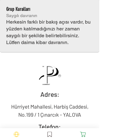
Grup Kuralları
Saygılı davranın
Herkesin farklı bir bakış açısı vardır, bu
yüzden katılmadığınızı her zaman
saygılı bir şekilde belirtebilirsiniz.
Lütfen daima kibar davranın.
Adres:
Hürriyet Mahallesi, Harbiş Caddesi,
No.199 / 1 Çınarcık - YALOVA
Telefon:
+90 554 114 92 13