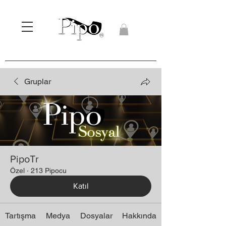
Gruplar
PipoTr
Özel
·
213 Pipocu
Katıl
Tartışma
Medya
Dosyalar
Hakkında