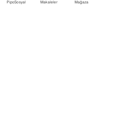
PipoSosyal
Makaleler
Mağaza
Mail:
contact@pipotr.com
Hakkında
İletişim
İade Politikası