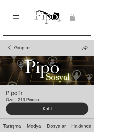
Gruplar
PipoTr
Özel
·
213 Pipocu
Katıl
Tartışma
Medya
Dosyalar
Hakkında