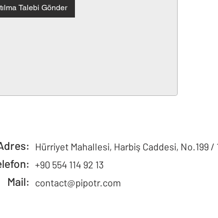
tılma Talebi Gönder
Adres:
Hürriyet Mahallesi, Harbiş Caddesi, No.199 / 
elefon:
+90 554 114 92 13
Mail:
contact@pipotr.com