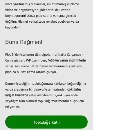
önce yazılmamış makaleler, anlatılmamış yüzlerce 
video ve organizasyon giderlerini de üzerine 
koymuyorum! Ucuza pipo satma yarışına girecek 
değilim: Hizmet ve kalitede rekabet edebilen varsa 
buyurabilir.
Buna Rağmen!
PipoTr'de listelenen tüm pipolar her hafta Çarşamba - 
Cuma günleri, WP üzerinden, 
%50'ye varan indirimlerle
satışa sunuluyor. Hatta henüz listelenmemiş pek çok 
pipo da bu satışlarda ortaya çıkıyor.
Demek istediğim; topluluğumuza katılarak beğendiğiniz 
ya da aradığınız bir pipoyu liste fiyatından 
çok daha 
uygun fiyatlarla
 satın alabilirsiniz! Çünkü yukarıda 
saydığım tüm hizmeti topluluğumuz menfaati için icra 
ediyorum.
Topluluğa Katıl