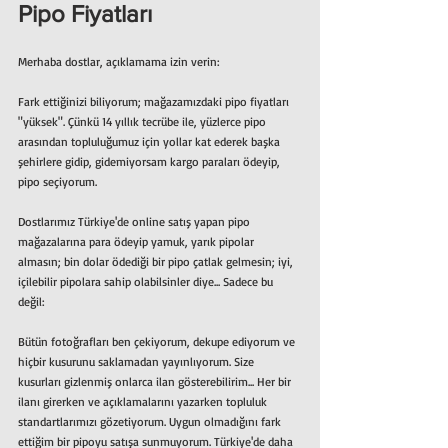
Pipo Fiyatları
Merhaba dostlar, açıklamama izin verin:
Fark ettiğinizi biliyorum; mağazamızdaki pipo fiyatları 
"yüksek". Çünkü 14 yıllık tecrübe ile, yüzlerce pipo 
arasından topluluğumuz için yollar kat ederek başka 
şehirlere gidip, gidemiyorsam kargo paraları ödeyip, 
pipo seçiyorum.
Dostlarımız Türkiye'de online satış yapan pipo 
mağazalarına para ödeyip yamuk, yarık pipolar 
almasın; bin dolar ödediği bir pipo çatlak gelmesin; iyi, 
içilebilir pipolara sahip olabilsinler diye... Sadece bu 
değil: 
Bütün fotoğrafları ben çekiyorum, dekupe ediyorum ve 
hiçbir kusurunu saklamadan yayınlıyorum. Size 
kusurları gizlenmiş onlarca ilan gösterebilirim... Her bir 
ilanı girerken ve açıklamalarını yazarken topluluk 
standartlarımızı gözetiyorum. Uygun olmadığını fark 
ettiğim bir pipoyu satışa sunmuyorum. Türkiye'de daha 