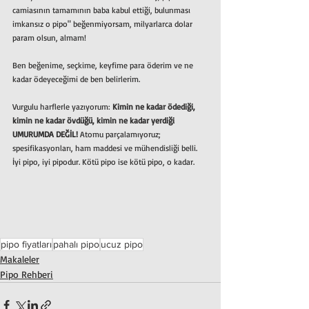
camiasının tamamının baba kabul ettiği, bulunması 
imkansız o pipo" beğenmiyorsam, milyarlarca dolar 
param olsun, almam!
Ben beğenime, seçkime, keyfime para öderim ve ne 
kadar ödeyeceğimi de ben belirlerim.
Vurgulu harflerle yazıyorum: 
Kimin ne kadar ödediği, 
kimin ne kadar övdüğü, kimin ne kadar yerdiği 
UMURUMDA DEĞİL! 
Atomu parçalamıyoruz; 
spesifikasyonları, ham maddesi ve mühendisliği belli. 
İyi pipo, iyi pipodur. Kötü pipo ise kötü pipo, o kadar.
pipo fiyatları
pahalı pipo
ucuz pipo
Makaleler
Pipo Rehberi