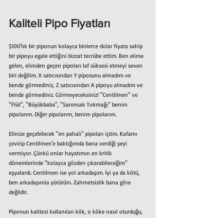
Kaliteli Pipo Fiyatları
$100'lık bir piponun kolayca binlerce dolar fiyata sahip 
bir pipoyu egale ettiğini bizzat tecrübe ettim. Ben elime 
gelen, elimden geçen pipoları laf süksesi etmeyi seven 
biri değilim. X satıcısından Y piposunu almadım ve 
bende görmediniz, Z satıcısından A pipoyu almadım ve 
bende görmediniz. Görmeyeceksiniz! "Centilmen" ve 
"Flüt", "Büyükbaba", "Sarımsak Tokmağı" benim 
pipolarım. Diğer pipolarım, benim pipolarım. 
Elinize geçebilecek "en pahalı" pipoları içtim. Kafamı 
çevirip Centilmen'e baktığımda bana verdiği şeyi 
vermiyor. Çünkü onlar hayatımın en kritik 
dönemlerinde "kolayca gözden çıkarabileceğim" 
eşyalardı. Centilmen ise yol arkadaşım. İyi ya da kötü, 
ben arkadaşımla yürürüm. Zahmetsizlik bana göre 
değildir.
Piponun kalitesi kullanılan kök, o köke nasıl oturduğu, 