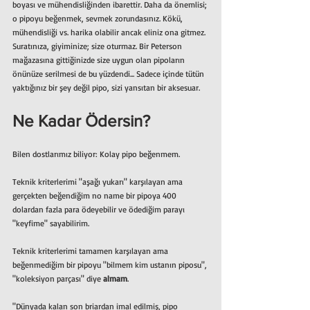
boyası ve mühendisliğinden ibarettir. Daha da önemlisi; 
o pipoyu beğenmek, sevmek zorundasınız. Kökü, 
mühendisliği vs. harika olabilir ancak eliniz ona gitmez. 
Suratınıza, giyiminize; size oturmaz. Bir Peterson 
mağazasına gittiğinizde size uygun olan pipoların 
önünüze serilmesi de bu yüzdendi... Sadece içinde tütün 
yaktığınız bir şey değil pipo, sizi yansıtan bir aksesuar. 
Ne Kadar Ödersin?
Bilen dostlarımız biliyor: Kolay pipo beğenmem.
Teknik kriterlerimi "aşağı yukarı" karşılayan ama 
gerçekten beğendiğim no name bir pipoya 400 
dolardan fazla para ödeyebilir ve ödediğim parayı 
"keyfime" sayabilirim.
Teknik kriterlerimi tamamen karşılayan ama 
beğenmediğim bir pipoyu "bilmem kim ustanın piposu", 
"koleksiyon parçası" diye 
almam
. 
"Dünyada kalan son briardan imal edilmiş, pipo 