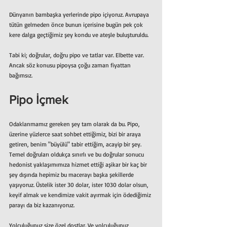
Dünyanın bambaşka yerlerinde pipo içiyoruz. Avrupaya 
tütün gelmeden önce bunun içerisine bugün pek çok 
kere dalga geçtiğimiz şey kondu ve ateşle buluşturuldu. 
Tabi ki; doğrular, doğru pipo ve tatlar var. Elbette var. 
Ancak söz konusu pipoysa çoğu zaman fiyattan 
bağımsız. 
Pipo İçmek
Odaklanmamız gereken şey tam olarak da bu. Pipo, 
üzerine yüzlerce saat sohbet ettiğimiz, bizi bir araya 
getiren, benim "büyülü" tabir ettiğim, acayip bir şey. 
Temel doğruları oldukça sınırlı ve bu doğrular sonucu 
hedonist yaklaşımımıza hizmet ettiği aşikar bir kaç bir 
şey dışında hepimiz bu macerayı başka şekillerde 
yaşıyoruz. Üstelik ister 30 dolar, ister 1030 dolar olsun, 
keyif almak ve kendimize vakit ayırmak için ödediğimiz 
parayı da biz kazanıyoruz.
Yolculuğunuz size özel dostlar. Ve yolculuğunuz 