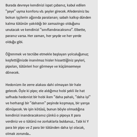
Burada devreye kendinizi ispat çabanız, kabul edilen 
"şeye" uyma konforu vb. şeyler girecek. Afedersiniz bu 
bokun işçilerin ağzında paralanan; sabah kalkıp dünden 
kalma tütünün yakıldığı bir zamazingo olduğunu 
unutacak ve kendinizi "sınıflandıracaksınız". Elbette, 
paranız varsa. Her zaman, her şeyde ve her yerde 
olduğu gibi.
Öğrenmek ve tecrübe etmekle başlayan yolculuğunuz; 
keşfettiğinizde inanılmaz hisler hissettiğiniz şeyleri, 
pipoları, tütünleri hor görmeye ve küçümsemeye 
dönecek. 
Hedonizm ile zerre alakası dahi olmayan bir hale 
gelecek. Öyle ki pipo; ele aldığımız hobi şekli ile hat 
safhada hedonist bir hobi iken "daha pahalı, "daha iyi" 
ve herhangi bir "dahanın" peşinde koşmaya, bir yarışa 
dönüşecek. Ve işin kötüsü, bunun böyle olmadığına 
kendinizi inandıracaksınız çünkü o pipoya X para 
verdiniz ve o tütünü ne zorluklarla buldunuz... Tabi ki Y 
para bir pipo ve Z para bir tütünden daha iyi olacak, 
olmak zorunda...