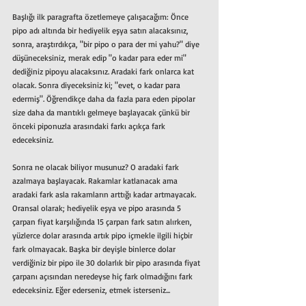
Başlığı ilk paragrafta özetlemeye çalışacağım: Önce 
pipo adı altında bir hediyelik eşya satın alacaksınız, 
sonra, araştırdıkça, "bir pipo o para der mi yahu?" diye 
düşüneceksiniz, merak edip "o kadar para eder mi" 
dediğiniz pipoyu alacaksınız. Aradaki fark onlarca kat 
olacak. Sonra diyeceksiniz ki; "evet, o kadar para 
edermiş". Öğrendikçe daha da fazla para eden pipolar 
size daha da mantıklı gelmeye başlayacak çünkü bir 
önceki piponuzla arasındaki farkı açıkça fark 
edeceksiniz. 
Sonra ne olacak biliyor musunuz? O aradaki fark 
azalmaya başlayacak. Rakamlar katlanacak ama 
aradaki fark asla rakamların arttığı kadar artmayacak. 
Oransal olarak; hediyelik eşya ve pipo arasında 5 
çarpan fiyat karşılığında 15 çarpan fark satın alırken, 
yüzlerce dolar arasında artık pipo içmekle ilgili hiçbir 
fark olmayacak. Başka bir deyişle binlerce dolar 
verdiğiniz bir pipo ile 30 dolarlık bir pipo arasında fiyat 
çarpanı açısından neredeyse hiç fark olmadığını fark 
edeceksiniz. Eğer ederseniz, etmek isterseniz...