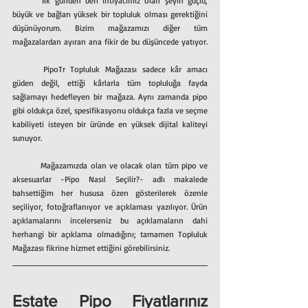
	İlk günden beri ihtiyacımız olan şeyin güçlü, 
büyük ve bağları yüksek bir topluluk olması gerektiğini 
düşünüyorum. Bizim mağazamızı diğer tüm 
mağazalardan ayıran ana fikir de bu düşüncede yatıyor. 
	PipoTr Topluluk Mağazası sadece kâr amacı 
güden değil, ettiği kârlarla tüm topluluğa fayda 
sağlamayı hedefleyen bir mağaza. Aynı zamanda pipo 
gibi oldukça özel, spesifikasyonu oldukça fazla ve seçme 
kabiliyeti isteyen bir üründe en yüksek dijital kaliteyi 
sunuyor.               
	Mağazamızda olan ve olacak olan tüm pipo ve 
aksesuarlar -Pipo Nasıl Seçilir?- adlı makalede 
bahsettiğim her hususa özen gösterilerek özenle 
seçiliyor, fotoğraflanıyor ve açıklaması yazılıyor. Ürün 
açıklamalarını incelerseniz bu açıklamaların dahi 
herhangi bir açıklama olmadığını; tamamen Topluluk 
Mağazası fikrine hizmet ettiğini görebilirsiniz.
Estate Pipo Fiyatlarınız 