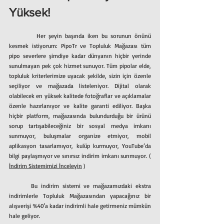
Yüksek!
        Her şeyin başında iken bu sorunun önünü 
kesmek istiyorum: PipoTr ve Topluluk Mağazası tüm 
pipo severlere şimdiye kadar dünyanın hiçbir yerinde 
sunulmayan pek çok hizmet sunuyor. Tüm pipolar elde, 
topluluk kriterlerimize uyacak şekilde, sizin için özenle 
seçiliyor ve mağazada listeleniyor. Dijital olarak 
olabilecek en yüksek kalitede fotoğraflar ve açıklamalar 
özenle hazırlanıyor ve kalite garanti ediliyor. Başka 
hiçbir platform, mağazasında bulundurduğu bir ürünü 
sorup tartışabileceğiniz bir sosyal medya imkanı 
sunmuyor, buluşmalar organize etmiyor, mobil 
aplikasyon tasarlamıyor, kulüp kurmuyor, YouTube’da 
bilgi paylaşmıyor ve sınırsız indirim imkanı sunmuyor. ( 
İndirim Sistemimizi İnceleyin
 )
	Bu indirim sistemi ve mağazamızdaki ekstra 
indirimlerle Topluluk Mağazasından yapacağınız bir 
alışverişi %40'a kadar indirimli hale getirmeniz mümkün 
hale geliyor.