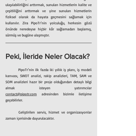
ulaşılabilirliğini arttırmak, sunulan hizmetlerin kalite ve 
çeşitliliğini arttırmak ve yine sunulan hizmetlerin 
fiziksel olarak da hayata geçmesini sağlamak için 
kullanılır. Zira PipoTr’nin yolculuğu, herkesin gözü 
önünde neredeyse hiçbir kâr sağlamadan başlamış, 
sürmüş ve bugüne ulaşmıştır. 
Peki, İleride Neler Olacak?
	PipoTr’nin ilk fazda iki yıllık iş planı, iş modeli 
kanvası, SWOT analizi, rakip analizleri, TAM, SAM ve 
SOM analizleri hazır bir proje olduğundan detaylı bilgi 
almak isteyen yatırımcılar 
contact@pipotr.com
 adresinden bizimle iletişime 
geçebilirler.               
	Geliştirilen servis, hizmet ve organizasyonlar 
zaman içerisinde duyurulacaktır.