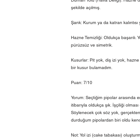
şekilde açılmış.
Şank: Kurum ya da katran kalıntısı 
Hazne Temizliği: Oldukça başarılı. 
pürüzsüz ve simetrik.
Kusurlar: Pit yok, diş izi yok, haz
bir kusur bulamadım.
Puan: 7/10
Yorum: Seçtiğim pipolar arasında e
itibarıyla oldukça şık. İşçiliği olma
Söylenecek çok söz yok, gerçekte
durduğum pipolardan biri oldu kendi
Not: Yol izi (cake tabakası) oluştu