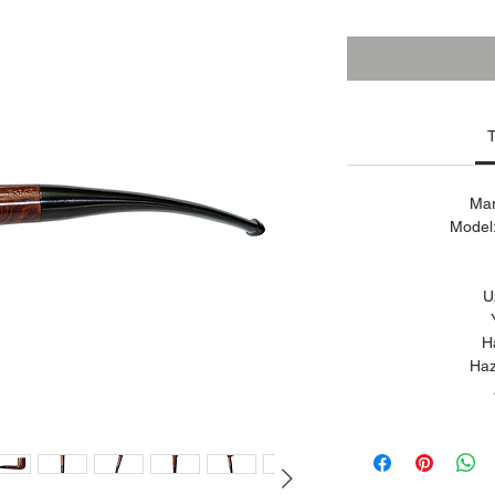
Fiyat
T
Mar
Model
U
H
Haz