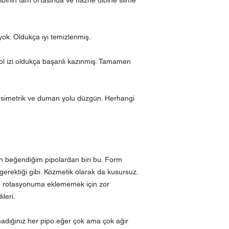
yok. Oldukça iyi temizlenmiş.
Yol izi oldukça başarılı kazınmış. Tamamen
ne simetrik ve duman yolu düzgün. Herhangi
n beğendiğim pipolardan biri bu. Form
sı gerektiği gibi. Kozmetik olarak da kusursuz.
n rotasyonuma eklememek için zor
leri.
rmadığınız her pipo eğer çok ama çok ağır