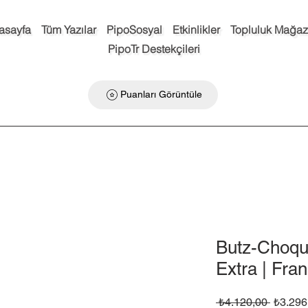
asayfa
Tüm Yazılar
PipoSosyal
Etkinlikler
Topluluk Mağaz
PipoTr Destekçileri
Puanları Görüntüle
Butz-Choq
Extra | Fra
Normal
 ₺4.120,00 
₺3.296