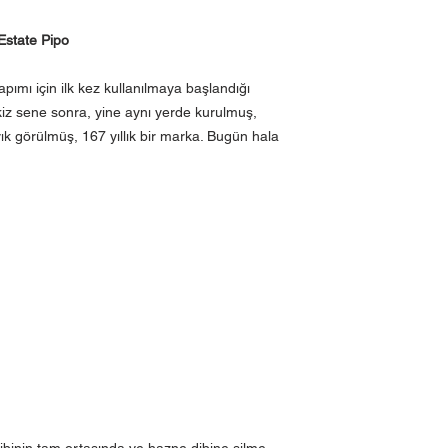
state Pipo
pımı için ilk kez kullanılmaya başlandığı
kiz sene sonra, yine aynı yerde kurulmuş,
yık görülmüş, 167 yıllık bir marka. Bugün hala
binin tam ortasında ve hazne dibine silme