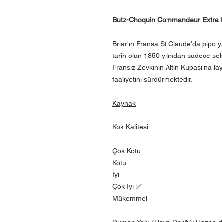
Butz-Choquin Commandeur Extra E
Briar'ın Fransa St.Claude'da pipo ya
tarih olan 1850 yılından sadece se
Fransız Zevkinin Altın Kupası'na la
faaliyetini sürdürmektedir.
Kaynak
Kök Kalitesi
Çok Kötü
Kötü
İyi
Çok İyi ✅
Mükemmel
Duman Yolu (Hava Deliği): Hazne di