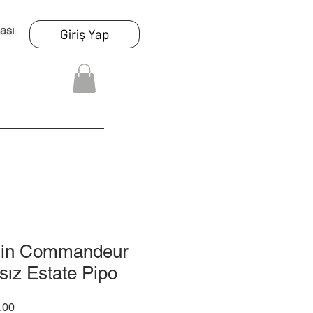
ası
Giriş Yap
uin Commandeur
nsız Estate Pipo
İndirimli
,00