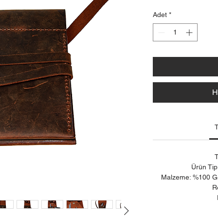
Adet
*
H
T
T
Ürün Tipi
Malzeme: %100 Ge
R