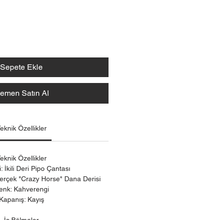
Sepete Ekle
emen Satın Al
eknik Özellikler
eknik Özellikler
: İkili Deri Pipo Çantası
rçek "Crazy Horse" Dana Derisi
enk: Kahverengi
Kapanış: Kayış
İç Bölmeler