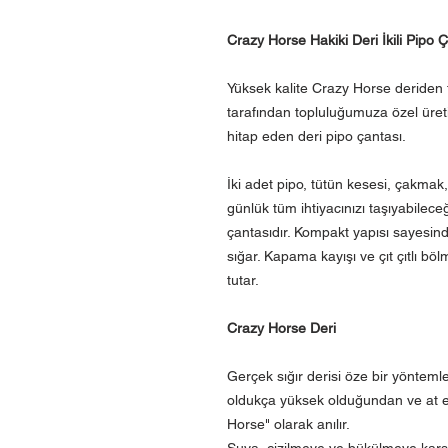
Crazy Horse Hakiki Deri İkili Pipo 
Yüksek kalite Crazy Horse deriden 
tarafından topluluğumuza özel üreti
hitap eden deri pipo çantası.
İki adet pipo, tütün kesesi, çakma
günlük tüm ihtiyacınızı taşıyabileceği
çantasıdır. Kompakt yapısı sayesind
sığar. Kapama kayışı ve çıt çıtlı b
tutar.
Crazy Horse Deri
Gerçek sığır derisi öze bir yönteml
oldukça yüksek olduğundan ve at ey
Horse" olarak anılır.
Suya, çizilmeye ve bükülmeye karşı