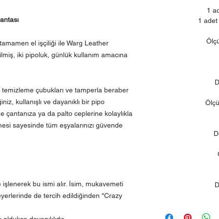
1 ad
Çantası
1 adet 
Ölçü
tamamen el işçiliği ile Warg Leather
lmiş, iki pipoluk, günlük kullanım amacına
D
k, temizleme çubukları ve tamperla beraber
niz, kullanışlı ve dayanıklı bir pipo
Ölçü
e çantanıza ya da palto ceplerine kolaylıkla
ölmesi sayesinde tüm eşyalarınızı güvende
D
e işlenerek bu ismi alır. İsim, mukavemeti
D
erlerinde de tercih edildiğinden "Crazy
 oldukça dayanıklıdır.