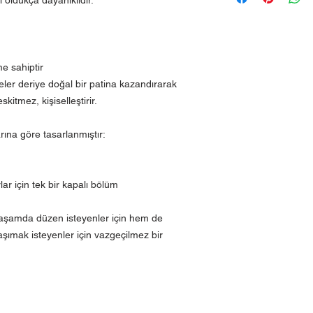
e sahiptir
eler deriye doğal bir patina kazandırarak
kitmez, kişiselleştirir.
arına göre tasarlanmıştır:
ar için tek bir kapalı bölüm
yaşamda düzen isteyenler için hem de
şımak isteyenler için vazgeçilmez bir