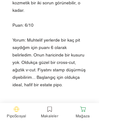
kozmetik bir iki sorun görünebilir, o
kadar.
Puan: 6/10
Yorum: Muhtelif yerlerde bir kaç pit
saydığım için puanı 6 olarak
belirledim. Onun haricinde bir kusuru
yok. Oldukça güzel bir cross-cut,
ağızlık v-cut. Fiyatını stamp düşürmüş
diyebilirim... Başlangıç için oldukça
ideal, hafif bir estate pipo.
Teknik Özellikler
PipoSosyal
Makaleler
Mağaza
Marka:
Dr. Plump
Model:
Zulu