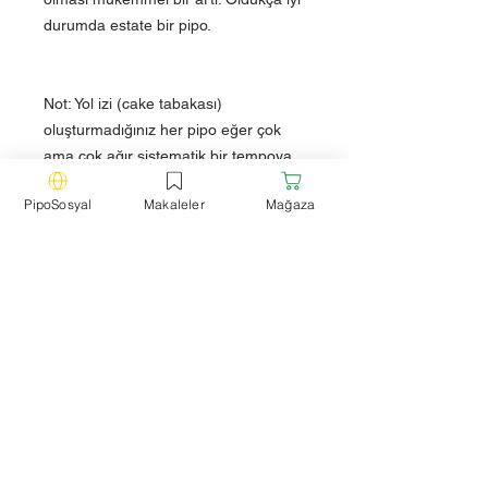
durumda estate bir pipo.
Not: Yol izi (cake tabakası)
oluşturmadığınız her pipo eğer çok
ama çok ağır sistematik bir tempoya
sahip değilseniz, ısınır. Isınma, yol izi
PipoSosyal
Makaleler
Mağaza
olmayan pipolar için bir kıstas değildir.
Teknik Özellikler
Marka:
Hilson Avanti - Estate Pipo
Model:
Lovat
Filtre:
Filtresiz
Ağızlık:
Akrilik
Uzunluk:
15 cm
Yükseklik:
4.8 cm
Hazne Çapı:
2 cm