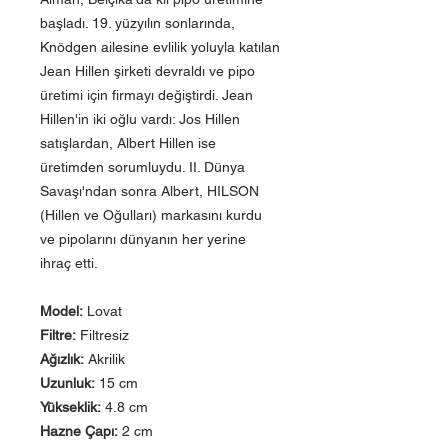
başladı. 19. yüzyılın sonlarında,
Knödgen ailesine evlilik yoluyla katılan
Jean Hillen şirketi devraldı ve pipo
üretimi için firmayı değiştirdi. Jean
Hillen'in iki oğlu vardı: Jos Hillen
satışlardan, Albert Hillen ise
üretimden sorumluydu. II. Dünya
Savaşı'ndan sonra Albert, HILSON
(Hillen ve Oğulları) markasını kurdu
ve pipolarını dünyanın her yerine
ihraç etti.
Model:
Lovat
Filtre:
Filtresiz
Ağızlık:
Akrilik
Uzunluk:
15 cm
Yükseklik:
4.8 cm
Hazne Çapı:
2 cm