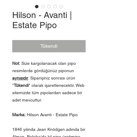
Hilson - Avanti |
Estate Pipo
Tükendi
Not:
Size kargolanacak olan pipo
resimlerde gördüğünüz piponun
aynısıdır
. Siparişiniz sonrası ürün
"
Tükendi
" olarak işaretlenecektir. Web
sitemizde tüm pipolardan sadece bir
adet mevcuttur.
Marka:
Hilson Avanti - Estate Pipo
1846 yılında Jean Knödgen adında bir
Alman, Belçika'da kil pipo üretimine