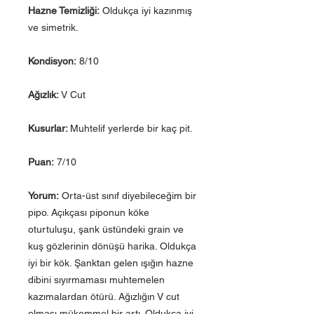
Hazne Temizliği:
Oldukça iyi kazınmış
ve simetrik.
Kondisyon:
8/10
Ağızlık:
V Cut
Kusurlar:
Muhtelif yerlerde bir kaç pit.
Puan:
7/10
Yorum:
Orta-üst sınıf diyebileceğim bir
pipo. Açıkçası piponun köke
oturtuluşu, şank üstündeki grain ve
kuş gözlerinin dönüşü harika. Oldukça
iyi bir kök. Şanktan gelen ışığın hazne
dibini sıyırmaması muhtemelen
kazımalardan ötürü. Ağızlığın V cut
olması mükemmel bir artı. Oldukça iyi