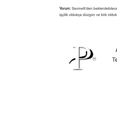
Yorum:
Savinelli'den beklenilebilec
işçilik oldukça düzgün ve kök oldukç
T