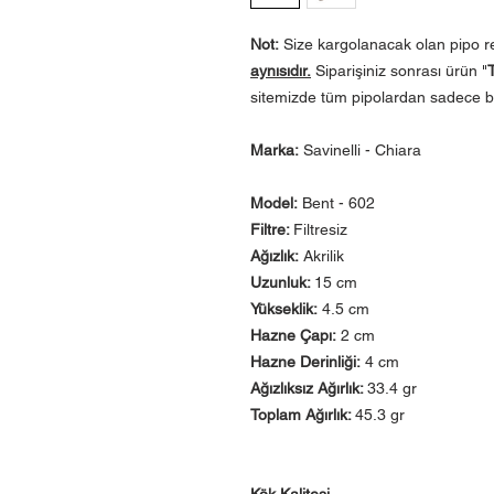
Not:
Size kargolanacak olan pipo 
aynısıdır.
Siparişiniz sonrası ürün "
sitemizde tüm pipolardan sadece bi
Marka:
Savinelli - Chiara
Model:
Bent - 602
Filtre:
Filtresiz
Ağızlık:
Akrilik
Uzunluk:
15 cm
Yükseklik:
4.5 cm
Hazne Çapı:
2 cm
Hazne Derinliği:
4 cm
Ağızlıksız Ağırlık:
33.4 gr
Toplam Ağırlık:
45.3 gr
Kök Kalitesi