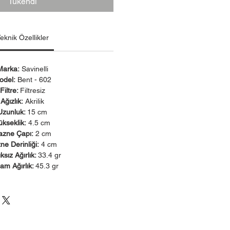
Tükendi
eknik Özellikler
Marka:
Savinelli
odel:
Bent - 602
Filtre:
Filtresiz
Ağızlık:
Akrilik
Uzunluk:
15 cm
ükseklik:
4.5 cm
azne Çapı:
2 cm
ne Derinliği:
4 cm
ıksız Ağırlık:
33.4 gr
am Ağırlık:
45.3 gr