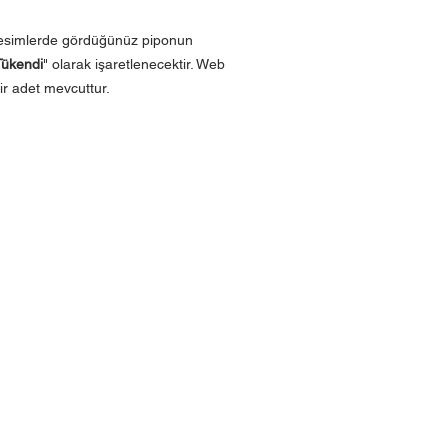
resimlerde gördüğünüz piponun
Tükendi
" olarak işaretlenecektir. Web
r adet mevcuttur.