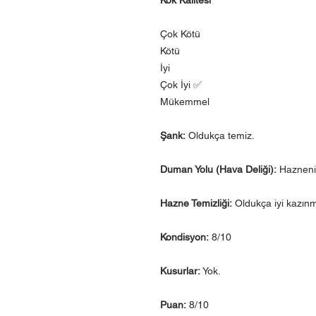
Çok Kötü
Kötü
İyi
Çok İyi ✅
Mükemmel
Şank:
Oldukça temiz.
Duman Yolu (Hava Deliği):
Haznenin
Hazne Temizliği:
Oldukça iyi kazınm
Kondisyon:
8/10
Kusurlar:
Yok.
Puan:
8/10