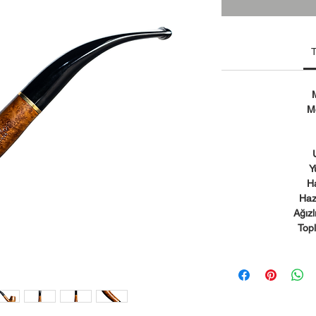
T
M
Y
H
Haz
Ağızl
Topl