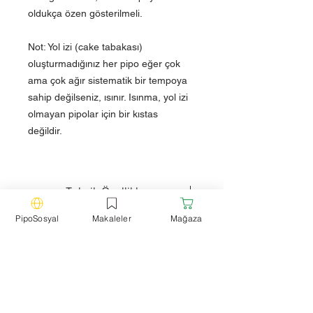
oldukça özen gösterilmeli.
Not: Yol izi (cake tabakası)
oluşturmadığınız her pipo eğer çok
ama çok ağır sistematik bir tempoya
sahip değilseniz, ısınır. Isınma, yol izi
olmayan pipolar için bir kıstas
değildir.
Teknik Özellikler
Model: Bilardo
PipoSosyal
Makaleler
Mağaza
Filtre: Filtresiz
Ağızlık: Ebonit
Uzunluk: 13,5 cm
Yükseklik: 4,5 cm
Hazne Çapı: 2 cm
Hazne Derinliği: 3.9 cm