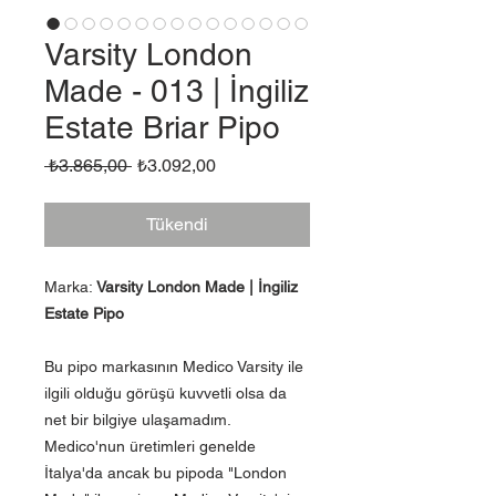
Varsity London
Made - 013 | İngiliz
Estate Briar Pipo
Normal
İndirimli
 ₺3.865,00 
₺3.092,00
Fiyat
Fiyat
Tükendi
Marka:
Varsity London Made | İngiliz
Estate Pipo
Bu pipo markasının Medico Varsity ile
ilgili olduğu görüşü kuvvetli olsa da
net bir bilgiye ulaşamadım.
Medico'nun üretimleri genelde
İtalya'da ancak bu pipoda "London