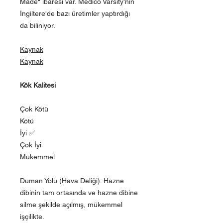
Made" ibaresi var. Medico Varsity'nin
İngiltere'de bazı üretimler yaptırdığı
da biliniyor.
Kaynak
Kaynak
Kök Kalitesi
Çok Kötü
Kötü
İyi ✅
Çok İyi
Mükemmel
Duman Yolu (Hava Deliği): Hazne
dibinin tam ortasında ve hazne dibine
silme şekilde açılmış, mükemmel
işçilikte.