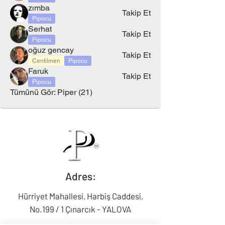
zımba
Takip Et
Pipocu
Serhat
Takip Et
Pipocu
oğuz gencay
Takip Et
Centilmen
Pipocu
Faruk
Takip Et
Pipocu
Tümünü Gör: Piper (21)
Adres:
Hürriyet Mahallesi, Harbiş Caddesi,
No.199 / 1 Çınarcık - YALOVA