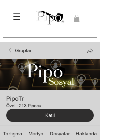
Gruplar
PipoTr
Özel
·
213 Pipocu
Katıl
Tartışma
Medya
Dosyalar
Hakkında