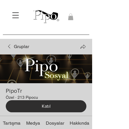
Gruplar
PipoTr
Özel
·
213 Pipocu
Katıl
Tartışma
Medya
Dosyalar
Hakkında