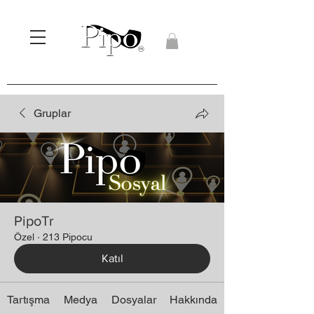
Gruplar
PipoTr
Özel
·
213 Pipocu
Katıl
Tartışma
Medya
Dosyalar
Hakkında