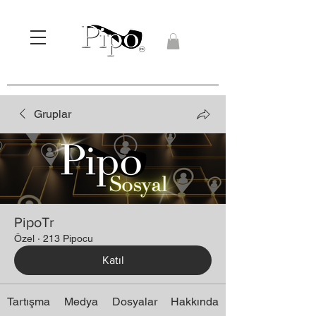
Gruplar
PipoTr
Özel
·
213 Pipocu
Katıl
Tartışma
Medya
Dosyalar
Hakkında