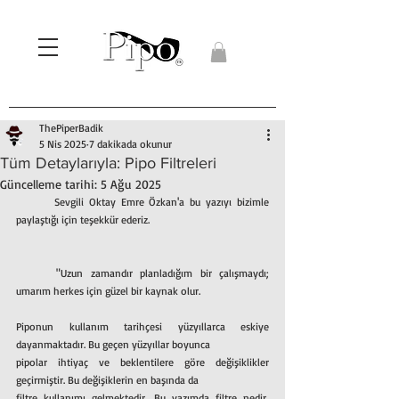
ThePiperBadik
5 Nis 2025
7 dakikada okunur
Tüm Detaylarıyla: Pipo Filtreleri
Güncelleme tarihi:
5 Ağu 2025
	Sevgili Oktay Emre Özkan'a bu yazıyı bizimle 
paylaştığı için teşekkür ederiz. 
	"Uzun zamandır planladığım bir çalışmaydı; 
umarım herkes için güzel bir kaynak olur.
Piponun kullanım tarihçesi yüzyıllarca eskiye 
dayanmaktadır. Bu geçen yüzyıllar boyunca
pipolar ihtiyaç ve beklentilere göre değişiklikler 
geçirmiştir. Bu değişiklerin en başında da
filtre kullanımı gelmektedir. Bu yazımda filtre nedir, 