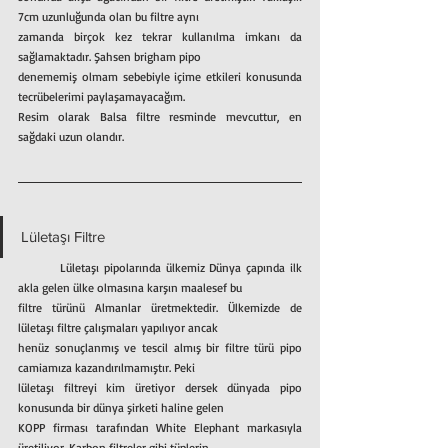
7cm uzunluğunda olan bu filtre aynı
zamanda birçok kez tekrar kullanılma imkanı da 
sağlamaktadır. Şahsen brigham pipo
denememiş olmam sebebiyle içime etkileri konusunda 
tecrübelerimi paylaşamayacağım.
Resim olarak Balsa filtre resminde mevcuttur, en 
sağdaki uzun olandır.
Lületaşı Filtre
	Lületaşı pipolarında ülkemiz Dünya çapında ilk 
akla gelen ülke olmasına karşın maalesef bu
filtre türünü Almanlar üretmektedir. Ülkemizde de 
lületaşı filtre çalışmaları yapılıyor ancak
henüz sonuçlanmış ve tescil almış bir filtre türü pipo 
camiamıza kazandırılmamıştır. Peki
lületaşı filtreyi kim üretiyor dersek dünyada pipo 
konusunda bir dünya şirketi haline gelen
KOPP firması tarafından White Elephant markasıyla 
üretiliyor. Karbon filtreler gibi tüplerin