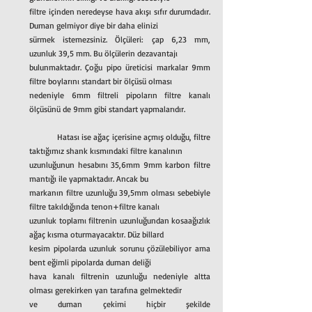
filtre içinden neredeyse hava akışı sıfır durumdadır. 
Duman gelmiyor diye bir daha elinizi
sürmek istemezsiniz. Ölçüleri: çap 6,23 mm, 
uzunluk 39,5 mm. Bu ölçülerin dezavantajı
bulunmaktadır. Çoğu pipo üreticisi markalar 9mm 
filtre boylarını standart bir ölçüsü olması
nedeniyle 6mm filtreli pipoların filtre kanalı 
ölçüsünü de 9mm gibi standart yapmalarıdır.
	Hatası ise ağaç içerisine açmış olduğu, filtre 
taktığımız shank kısmındaki filtre kanalının
uzunluğunun hesabını 35,6mm 9mm karbon filtre 
mantığı ile yapmaktadır. Ancak bu
markanın filtre uzunluğu 39,5mm olması sebebiyle 
filtre takıldığında tenon+filtre kanalı
uzunluk toplamı filtrenin uzunluğundan kosaağızlık 
ağaç kısma oturmayacaktır. Düz billard
kesim pipolarda uzunluk sorunu çözülebiliyor ama 
bent eğimli pipolarda duman deliği
hava kanalı filtrenin uzunluğu nedeniyle altta 
olması gerekirken yan tarafına gelmektedir
ve duman çekimi hiçbir şekilde 