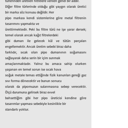
türlerinden üretilen filtrelere verilen genel bir addır.
Diğer filtre türlerinde olduğu gibi yaygın olarak üretici 
bir marka söz konusu değildir. Her
pipo markası kendi sistemlerine göre metal filtrenin 
tasarımını yapmakta ve
ürettirmektedir. Peki bu filtre türü ne işe yarar dersek; 
temel olarak ancak kağıt filtrelerdeki
gibi duman ile gelecek kül ve tütün parçaları 
engellemektir. Ancak üretim sebebi biraz daha
farklıdır, sıcak olan pipo dumanının soğumasını 
sağlayarak daha serin bir içim sunmak
amaçlanmaktadır. Yalnız bu amaca sahip olurken 
yaşanan en temel sorun ise sıcak hava
soğuk metale temas ettiğinde fizik kanunları gereği gaz 
sıvı forma dönecektir ve bunun sonucu
olarak da pipomuzun sulanmasına sebep verecektir. 
Ölçü durumuna gelirsek biraz evvel
bahsettiğim gibi her pipo üreticisi kendine göre 
tasarımlar yapması sebebiyle kesinlikle bir
standartı yoktur.