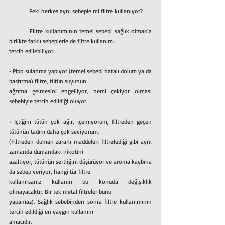
	Peki herkes aynı sebeple mi filtre kullanıyor?
	Filtre kullanımının temel sebebi sağlık olmakla 
birlikte farklı sebeplerle de filtre kullanımı
tercih edilebiliyor.
• Pipo sulanma yapıyor (temel sebebi hatalı dolum ya da 
bastırma) filtre, tütün suyunun
ağzıma gelmesini engelliyor, nemi çekiyor olması 
sebebiyle tercih edildiği oluyor.
• İçtiğim tütün çok ağır, içemiyorum, filtreden geçen 
tütünün tadını daha çok seviyorum.
(Filtreden duman zararlı maddeleri filtrelediği gibi aynı 
zamanda dumandaki nikotini
azaltıyor, tütünün sertliğini düşürüyor ve aroma kaybına 
da sebep veriyor, hangi tür filtre
kullanırsanız kullanın bu konuda değişiklik 
olmayacaktır. Bir tek metal filtreler bunu
yapamaz). Sağlık sebebinden sonra filtre kullanımının 
tercih edildiği en yaygın kullanım
amacıdır.