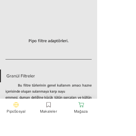
Pipo filtre adaptörleri.
Granül Filtreler
	Bu filtre türlerinin genel kullanım amacı hazne 
içerisinde oluşan sulanmaya karşı suyu
emmesi, duman deliğine küçük tütün parçaları ve küllün 
kaçmasını engellemek ve hazne
dibine ısının zarar vermesini engellemektir.
PipoSosyal
Makaleler
Mağaza
	Lületaşı Granül Filtreler:
 Lületaşının en temel 
özelliği nikotini ve nemi emebilme yapısına sahip 
olmasıdır. Bu işlemi yaparken de tütünün tadını 