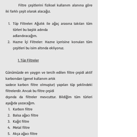
	Filtre çeşitlerini fiziksel kullanım alanına göre 
iki farklı çeşit olarak alacağız.
Tüp Filtreler: Ağızlık ile ağaç arasına takılan tüm 
türleri bu başlık adında
adlandıracağım.
Hazne İçi Filtreler: Hazne içerisine konulan tüm 
çeşitleri bu isim altında ekliyoruz.
	1. Tüp Filtreler
Günümüzde en yaygın ve tercih edilen filtre çeşidi aktif 
karbondan (genel kullanım artık
sadece karbon filtre olmuştur) yapılan tüp şeklindeki 
filtrelerdir. Ancak bu filtre çeşidi
dışında da filtreler mevcuttur. Bildiğim tüm türleri 
aşağıda yazacağım.
Karbon filtre
Balsa ağacı filtre
Kağıt filtre
Metal filtre
Akça ağacı filtre