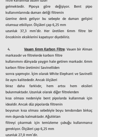
filtre kanalında bazen uzun
gelmektedir. Pipoya göre değişiyor. Bent pipo 
kullanımlarında duman deliği filtrenin
üzerine denk geliyor bu sebeple de duman gelişini 
olumsuz etkiliyor. Ölçüleri çap 6,25 mm
uzunluk 37,3 mm’dir. Her üretilen 6mm filtre bir 
öncekinin eksiklerini kapatıyor diyebiliriz.
  4. 	     
Vauen 6mm Karbon Filtre
: Vauen bir Alman 
markasıdır ve filtrelerde karbon filtre
kullanımını dünyada yaygın hale getiren markadır. 6mm 
karbon filtre üretimini Savinelliden
sonra yapmıştır. İçim olarak White Elephant ve Savinelli 
ile aynı kalitededir. Ancak ölçüleri
biraz daha farklıdır, hem artısı hem eksileri 
bulunmaktadır. Uzunluk olarak diğer filtrelerden
kısa olması nedeniyle bent pipolarda kullanmak için 
idealdir. Ancak düz pipolarda filtrenin
boyunun kısa olması sebebiyle boyu tendondan birkaç 
mm dışarıda kalmaktadır. Ağızlıktan
filtreyi çıkarmak için temizleme çubuğu kullanmanız 
gerekiyor. Ölçüleri çap 6,25 mm
uzunluk 27,0 mm’dir.