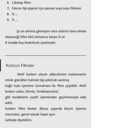
Lületaşı filtre
Falcon tipi pipolar için pamuk veya keçe filtreler
8. …
9. …
	Şu an aklıma gelmeyen ama sizlerin ilave etmek 
isteyeceği filtre türü olmasına karşın 8 ve
9 madde boş bırakılarak yazılmıştır.
Karbon Filtreler
	Aktif karbon olarak adlandırılan malzemenin 
minik granüller halinde tüp şeklinde sarılmış
kağıt kutu içerisine konulması ile filtre çeşididir. Aktif 
karbon odun, kömür, hindistancevizi
gibi maddelerin çeşitli işlemlerden geçirilmesiyle elde 
edilir.
Karbon filtre üreten dünya çapında birçok işletme 
mevcuttur, genel olarak hepsi aynı
kalitede diyebiliriz.