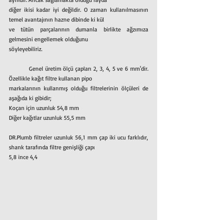
diğer ikisi kadar iyi değildir. O zaman kullanılmasının 
temel avantajının hazne dibinde ki kül
ve tütün parçalarının dumanla birlikte ağzımıza 
gelmesini engellemek olduğunu
söyleyebiliriz.
	Genel üretim ölçü çapları 2, 3, 4, 5 ve 6 mm'dir. 
Özellikle kağıt filtre kullanan pipo
markalarının kullanmış olduğu filtrelerinin ölçüleri de 
aşağıda ki gibidir;
Koçan için uzunluk 54,8 mm
Diğer kağıtlar uzunluk 55,5 mm
DR.Plumb filtreler uzunluk 56,1 mm çap iki ucu farklıdır, 
shank tarafında filtre genişliği çapı
5,8 ince 4,4