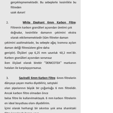
gerçekleşmemektedir. Bu sebeplerle kesinlikle bu 
filtreden
uzak durun!
White Elephant 6mm Karbon Filtre
: 
Filtrenin karbon granülleri açısından üretimi çok
doğrudur, kesinlikle dumanın çekimini ekstra 
olarak etkilememektedir (tüm filtreler duman
çekimini azaltmaktadır, bu sebeple ağaç kısmına açılan 
duman deliği filtresizlere göre daha
geniştir). Ölçüleri çap 6,25 mm uzunluk 40,2 mm’dir. 
Karbon granülleri açısından sorunsuz
iken ölçüsel olarak birebir ‘’DENICOTEA’’ markanın 
hataları ile karşılaşıyorsunuz.
  3.	     
Savinelli 6mm Karbon Filtre
: 6mm filtrelerin 
dünyaya yayan marka diyebiliriz, satıştaki
olan pipolarının büyük bir çoğunluğu 6 mm filtrelidir. 
Ancak karbon filtre olmadan önce
balsa filtre ile kullanılmaktaydı. 6 mm karbon filtrelerin 
en ideal boyutlusu olanı diyebilirim.
İçimi olarak herhangi bir sıkıntısı yok ama shanktaki 