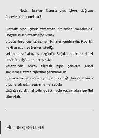
	Neden bazıları filtresiz pipo içiyor, doğrusu 
filtresiz pipo içmek mi?
Filtresiz pipo içmek tamamen bir tercih meselesidir. 
Doğrusunun filtresiz pipo içmek
olduğu düşüncesi tamamen bir algı yanılgısıdır. Pipo bir 
keyif aracıdır ve herkes istediği
şekilde keyif almakta özgürdür. Sağlık olarak kendinizi 
düşünüp düşünmemek ise sizin
kararınızdır. Ancak filtresiz pipo içenlerin genel 
savunması zaten ciğerime çekmiyorum
olacaktır ki bende de aynı yanıt var 😀. Ancak filtresiz 
pipo tercih edilmesinin temel sebebi
tütünün sertlik, nikotin ve tat kaybı yaşamadan keyfini 
sürmektir.
FİLTRE ÇEŞİTLERİ