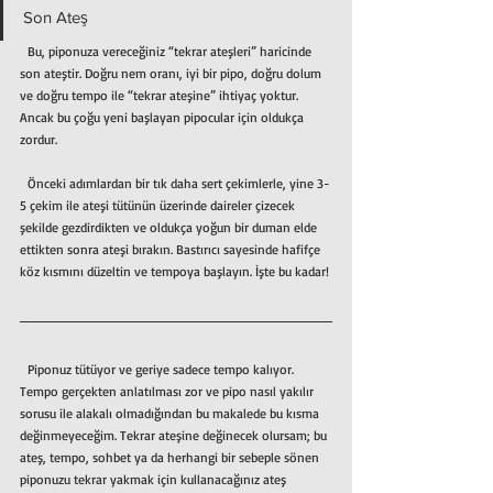
Son Ateş
  Bu, piponuza vereceğiniz “tekrar ateşleri” haricinde 
son ateştir. Doğru nem oranı, iyi bir pipo, doğru dolum 
ve doğru tempo ile “tekrar ateşine” ihtiyaç yoktur. 
Ancak bu çoğu yeni başlayan pipocular için oldukça 
zordur.
  Önceki adımlardan bir tık daha sert çekimlerle, yine 3-
5 çekim ile ateşi tütünün üzerinde daireler çizecek 
şekilde gezdirdikten ve oldukça yoğun bir duman elde 
ettikten sonra ateşi bırakın. Bastırıcı sayesinde hafifçe 
köz kısmını düzeltin ve tempoya başlayın. İşte bu kadar!
  Piponuz tütüyor ve geriye sadece tempo kalıyor. 
Tempo gerçekten anlatılması zor ve pipo nasıl yakılır 
sorusu ile alakalı olmadığından bu makalede bu kısma 
değinmeyeceğim. Tekrar ateşine değinecek olursam; bu 
ateş, tempo, sohbet ya da herhangi bir sebeple sönen 
piponuzu tekrar yakmak için kullanacağınız ateş 