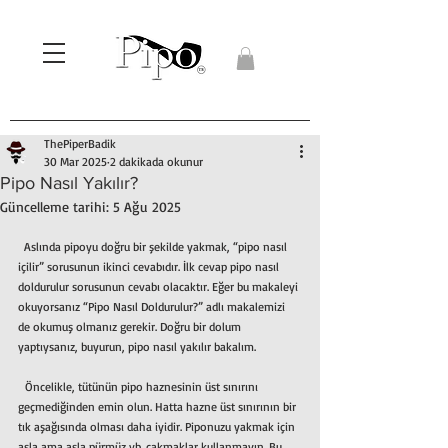
ThePiperBadik
30 Mar 2025
2 dakikada okunur
Pipo Nasıl Yakılır?
Güncelleme tarihi:
5 Ağu 2025
  Aslında pipoyu doğru bir şekilde yakmak, “pipo nasıl 
içilir” sorusunun ikinci cevabıdır. İlk cevap pipo nasıl 
doldurulur sorusunun cevabı olacaktır. Eğer bu makaleyi 
okuyorsanız “Pipo Nasıl Doldurulur?” adlı makalemizi 
de okumuş olmanız gerekir. Doğru bir dolum 
yaptıysanız, buyurun, pipo nasıl yakılır bakalım.
  Öncelikle, tütünün pipo haznesinin üst sınırını 
geçmediğinden emin olun. Hatta hazne üst sınırının bir 
tık aşağısında olması daha iyidir. Piponuzu yakmak için 
asla ama asla pürmüz vb. çakmaklar kullanmayın. Bu, 