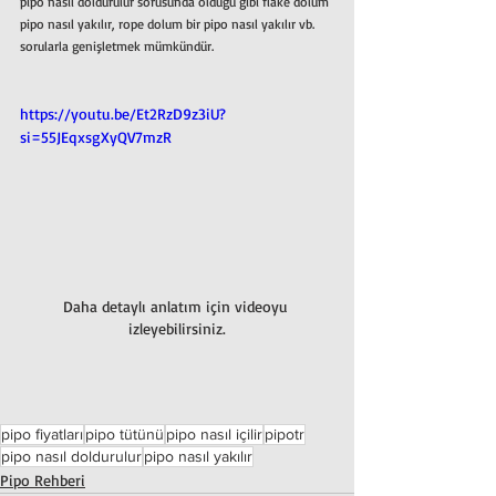
pipo nasıl doldurulur sorusunda olduğu gibi flake dolum 
pipo nasıl yakılır, rope dolum bir pipo nasıl yakılır vb. 
sorularla genişletmek mümkündür.
https://youtu.be/Et2RzD9z3iU?
si=55JEqxsgXyQV7mzR
Daha detaylı anlatım için videoyu 
izleyebilirsiniz.
pipo fiyatları
pipo tütünü
pipo nasıl içilir
pipotr
pipo nasıl doldurulur
pipo nasıl yakılır
Pipo Rehberi