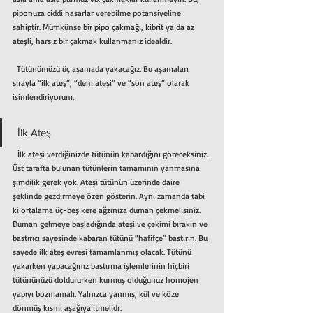
piponuza ciddi hasarlar verebilme potansiyeline 
sahiptir. Mümkünse bir pipo çakmağı, kibrit ya da az 
ateşli, harsız bir çakmak kullanmanız idealdir.   
  Tütünümüzü üç aşamada yakacağız. Bu aşamaları 
sırayla “ilk ateş”, “dem ateşi” ve “son ateş” olarak 
isimlendiriyorum.  
 İlk Ateş
  İlk ateşi verdiğinizde tütünün kabardığını göreceksiniz. 
Üst tarafta bulunan tütünlerin tamamının yanmasına 
şimdilik gerek yok. Ateşi tütünün üzerinde daire 
şeklinde gezdirmeye özen gösterin. Aynı zamanda tabi 
ki ortalama üç-beş kere ağzınıza duman çekmelisiniz. 
Duman gelmeye başladığında ateşi ve çekimi bırakın ve 
bastırıcı sayesinde kabaran tütünü “hafifçe” bastırın. Bu 
sayede ilk ateş evresi tamamlanmış olacak. Tütünü 
yakarken yapacağınız bastırma işlemlerinin hiçbiri 
tütününüzü doldururken kurmuş olduğunuz homojen 
yapıyı bozmamalı. Yalnızca yanmış, kül ve köze 
dönmüş kısmı aşağıya itmelidr.