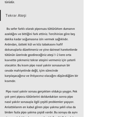
türüdür. 
Tekrar Ateşi
  Bu sefer farklı olarak piponuzu tüttürürken dumanın 
azaldığını ve bittiğini fark ettiniz. Tercihinize göre beş 
dakika kadar soğumasına izin vermek sağlıklıdır. 
Ardından, üstteki kül ve köz tabakasını hafif 
dokunuşlarla düzeltmeniz ve yine dairesel hareketlerde 
tütünün üzerinde gezdireceğiniz ateşi 1-2 kere orta 
kuvvette çekmeniz tekrar ateşini vermeniz için yeterli 
olacaktır. Bu kısım pipo nasıl yakılır sorusunun bir 
cevabı mahiyetinde değil, içim sürecinde 
karşılaşacağınız ve ihtiyacınız olacağını düşündüğüm bir 
kısımdır.
 Pipo nasıl yakılır sorusu gerçekten oldukça yaygın. Pek 
çok yeni pipocu tütünlerini doldurduktan sonra pipo 
nasıl yakılır sorusuyla ilgili çeşitli problemler yaşıyor. 
Anlattıklarım en kabul gören pipo yakma şekli olsa da 
birden fazla pipo yakma çeşidi vardır. Bu soruyu da aynı 